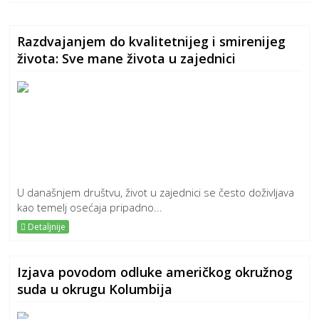
Razdvajanjem do kvalitetnijeg i smirenijeg
života: Sve mane života u zajednici
U današnjem društvu, život u zajednici se često doživljava
kao temelj osećaja pripadno...
Detaljnije
Izjava povodom odluke američkog okružnog
suda u okrugu Kolumbija