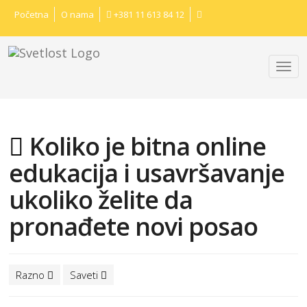
Početna
O nama
+381 11 613 84 12
Koliko je bitna online
edukacija i usavršavanje
ukoliko želite da
pronađete novi posao
Razno
Saveti