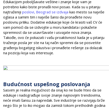
Edukacijom poboljšavate veštine i znanje koje vam je
potrebno kako biste pronašli novi posao. Kada su u pitanju
najtraženiji
poslovi, Beograd se izdvaja
kao mesto sa najviše
oglasa a samim tim i najviše šansi da pronađete novu
poslovnu priliku. Dodatne edukacije koje će krasiti vaš CV će
vam pomoći da se izdvojite u moru kandidata i pokažete
spremnost da se usavršavate i usvajate nova znanja.
Takođe, ovo će pokazati i vašu proaktivnost kada je u pitanju
traženje posla jer ste na taj način spremni da se posvetite
građenju bogatijeg iskustva i pronađete rešenje za dolazak
na poziciju koja vas interesuje.
Budućnost uspešnog poslovanja
Sasvim je realna mogućnost da onaj ko ne bude hteo da se
edukuje i nadograđuje svoje znanje najnovijim trendovima,
neće imati šansu za napredak. Sve industrije se razvijaju brže
nego što je to iko mogao da zamisli tokom prethodnih godina