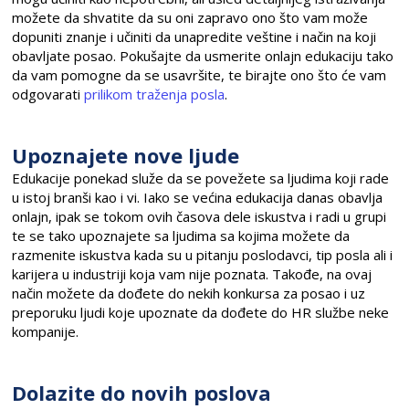
možete da shvatite da su oni zapravo ono što vam može
dopuniti znanje i učiniti da unapredite veštine i način na koji
obavljate posao. Pokušajte da usmerite onlajn edukaciju tako
da vam pomogne da se usavršite, te birajte ono što će vam
odgovarati
prilikom traženja posla
.
Upoznajete nove ljude
Edukacije ponekad služe da se povežete sa ljudima koji rade
u istoj branši kao i vi. Iako se većina edukacija danas obavlja
onlajn, ipak se tokom ovih časova dele iskustva i radi u grupi
te se tako upoznajete sa ljudima sa kojima možete da
razmenite iskustva kada su u pitanju poslodavci, tip posla ali i
karijera u industriji koja vam nije poznata. Takođe, na ovaj
način možete da dođete do nekih konkursa za posao i uz
preporuku ljudi koje upoznate da dođete do HR službe neke
kompanije.
Dolazite do novih poslova