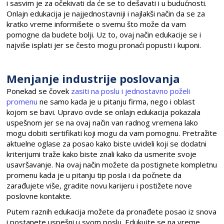
i sasvim je za očekivati da će se to dešavati i u budućnosti.
Onlajn edukacija je najjednostavniji i najlakši način da se za
kratko vreme informišete o svemu što može da vam
pomogne da budete bolji. Uz to, ovaj način edukacije se i
najviše isplati jer se često mogu pronaći popusti i kuponi.
Menjanje industrije poslovanja
Ponekad se čovek
zasiti na poslu i jednostavno poželi
promenu
ne samo kada je u pitanju firma, nego i oblast
kojom se bavi. Upravo ovde se onlajn edukacija pokazala
uspešnom jer se na ovaj način van radnog vremena lako
mogu dobiti sertifikati koji mogu da vam pomognu. Pretražite
aktuelne oglase za posao kako biste uvideli koji se dodatni
kriterijumi traže kako biste znali kako da usmerite svoje
usavršavanje. Na ovaj način možete da postignete kompletnu
promenu kada je u pitanju tip posla i da počnete da
zarađujete više, gradite novu karijeru i postižete nove
poslovne kontakte.
Putem raznih edukacija možete da pronađete posao iz snova
i postanete uspešni u svom poslu. Edukujte se na vreme