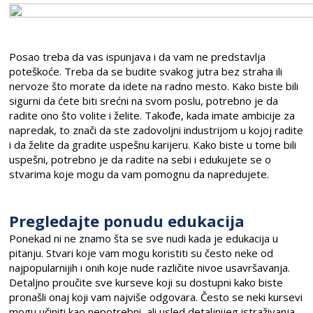
Posao treba da vas ispunjava i da vam ne predstavlja
poteškoće. Treba da se budite svakog jutra bez straha ili
nervoze što morate da idete na radno mesto. Kako biste bili
sigurni da ćete biti srećni na svom poslu, potrebno je da
radite ono što volite i želite. Takođe, kada imate ambicije za
napredak, to znači da ste zadovoljni industrijom u kojoj radite
i da želite da gradite uspešnu karijeru. Kako biste u tome bili
uspešni, potrebno je da radite na sebi i edukujete se o
stvarima koje mogu da vam pomognu da napredujete.
Pregledajte ponudu edukacija
Ponekad ni ne znamo šta se sve nudi kada je edukacija u
pitanju. Stvari koje vam mogu koristiti su često neke od
najpopularnijih i onih koje nude različite nivoe usavršavanja.
Detaljno proučite sve kurseve koji su dostupni kako biste
pronašli onaj koji vam najviše odgovara. Često se neki kursevi
mogu učiniti kao nepotrebni, ali usled detaljnijeg istraživanja