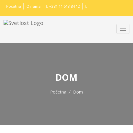
Početna
O nama
+381 11 613 84 12
DOM
Početna
/
Dom