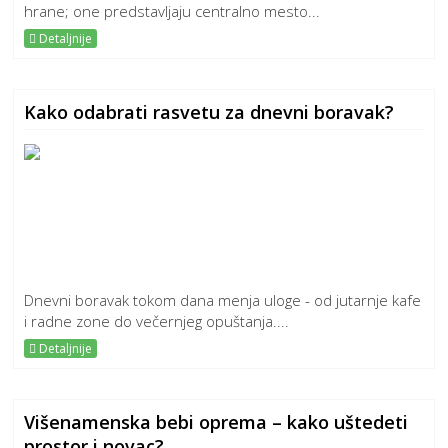
hrane; one predstavljaju centralno mesto...
Detaljnije
Kako odabrati rasvetu za dnevni boravak?
Dnevni boravak tokom dana menja uloge - od jutarnje kafe
i radne zone do večernjeg opuštanja....
Detaljnije
Višenamenska bebi oprema – kako uštedeti
prostor i novac?