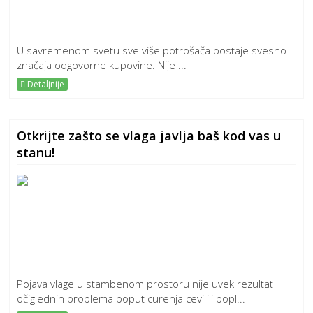
U savremenom svetu sve više potrošača postaje svesno
značaja odgovorne kupovine. Nije ...
Detaljnije
Otkrijte zašto se vlaga javlja baš kod vas u
stanu!
Pojava vlage u stambenom prostoru nije uvek rezultat
očiglednih problema poput curenja cevi ili popl...