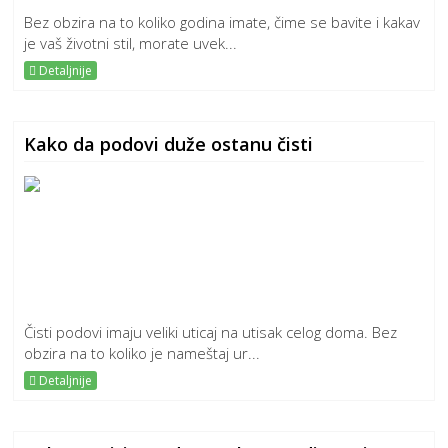
Bez obzira na to koliko godina imate, čime se bavite i kakav
je vaš životni stil, morate uvek...
Detaljnije
Kako da podovi duže ostanu čisti
Čisti podovi imaju veliki uticaj na utisak celog doma. Bez
obzira na to koliko je nameštaj ur...
Detaljnije