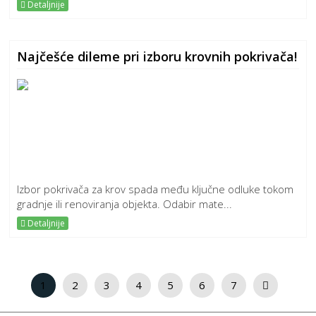
Detaljnije
Najčešće dileme pri izboru krovnih pokrivača!
Izbor pokrivača za krov spada među ključne odluke tokom
gradnje ili renoviranja objekta. Odabir mate...
Detaljnije
1
2
3
4
5
6
7