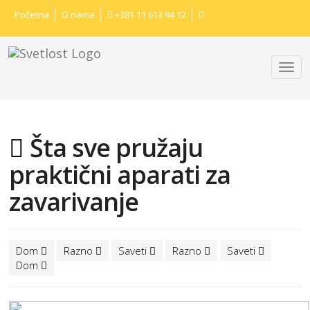
Početna
O nama
+381 11 613 84 12
Šta sve pružaju
praktični aparati za
zavarivanje
Dom
Razno
Saveti
Razno
Saveti
Dom