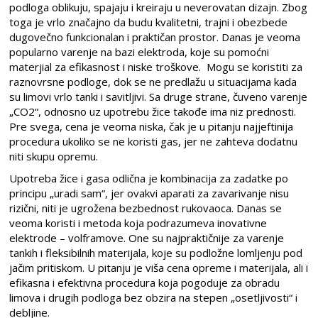
podloga oblikuju, spajaju i kreiraju u neverovatan dizajn. Zbog
toga je vrlo značajno da budu kvalitetni, trajni i obezbede
dugovečno funkcionalan i praktičan prostor. Danas je veoma
popularno varenje na bazi elektroda, koje su pomoćni
materjial za efikasnost i niske troškove. Mogu se koristiti za
raznovrsne podloge, dok se ne predlažu u situacijama kada
su limovi vrlo tanki i savitljivi. Sa druge strane, čuveno varenje
„CO2“, odnosno uz upotrebu žice takođe ima niz prednosti.
Pre svega, cena je veoma niska, čak je u pitanju najjeftinija
procedura ukoliko se ne koristi gas, jer ne zahteva dodatnu
niti skupu opremu.
Upotreba žice i gasa odlična je kombinacija za zadatke po
principu „uradi sam“, jer ovakvi aparati za zavarivanje nisu
rizični, niti je ugrožena bezbednost rukovaoca. Danas se
veoma koristi i metoda koja podrazumeva inovativne
elektrode – volframove. One su najpraktičnije za varenje
tankih i fleksibilnih materijala, koje su podložne lomljenju pod
jačim pritiskom. U pitanju je viša cena opreme i materijala, ali i
efikasna i efektivna procedura koja pogoduje za obradu
limova i drugih podloga bez obzira na stepen „osetljivosti“ i
debljine.