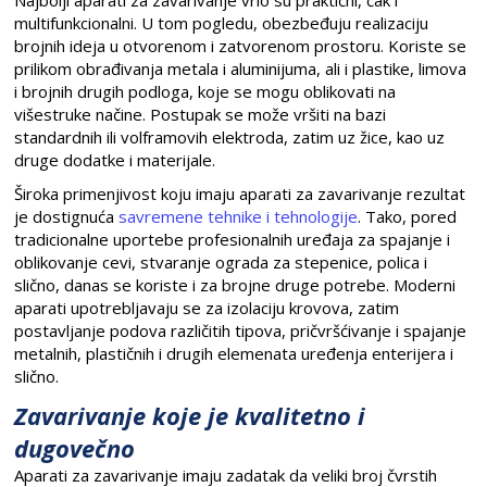
Najbolji aparati za zavarivanje vrlo su praktični, čak i
multifunkcionalni. U tom pogledu, obezbeđuju realizaciju
brojnih ideja u otvorenom i zatvorenom prostoru. Koriste se
prilikom obrađivanja metala i aluminijuma, ali i plastike, limova
i brojnih drugih podloga, koje se mogu oblikovati na
višestruke načine. Postupak se može vršiti na bazi
standardnih ili volframovih elektroda, zatim uz žice, kao uz
druge dodatke i materijale.
Široka primenjivost koju imaju aparati za zavarivanje rezultat
je dostignuća
savremene tehnike i tehnologije
. Tako, pored
tradicionalne uportebe profesionalnih uređaja za spajanje i
oblikovanje cevi, stvaranje ograda za stepenice, polica i
slično, danas se koriste i za brojne druge potrebe. Moderni
aparati upotrebljavaju se za izolaciju krovova, zatim
postavljanje podova različitih tipova, pričvršćivanje i spajanje
metalnih, plastičnih i drugih elemenata uređenja enterijera i
slično.
Zavarivanje koje je kvalitetno i
dugovečno
Aparati za zavarivanje imaju zadatak da veliki broj čvrstih