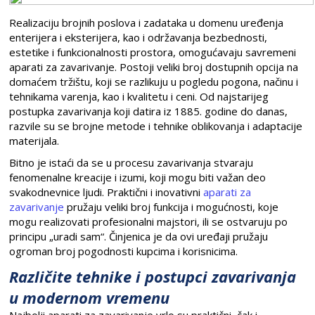
Realizaciju brojnih poslova i zadataka u domenu uređenja
enterijera i eksterijera, kao i održavanja bezbednosti,
estetike i funkcionalnosti prostora, omogućavaju savremeni
aparati za zavarivanje. Postoji veliki broj dostupnih opcija na
domaćem tržištu, koji se razlikuju u pogledu pogona, načinu i
tehnikama varenja, kao i kvalitetu i ceni. Od najstarijeg
postupka zavarivanja koji datira iz 1885. godine do danas,
razvile su se brojne metode i tehnike oblikovanja i adaptacije
materijala.
Bitno je istaći da se u procesu zavarivanja stvaraju
fenomenalne kreacije i izumi, koji mogu biti važan deo
svakodnevnice ljudi. Praktični i inovativni
aparati za
zavarivanje
pružaju veliki broj funkcija i mogućnosti, koje
mogu realizovati profesionalni majstori, ili se ostvaruju po
principu „uradi sam“. Činjenica je da ovi uređaji pružaju
ogroman broj pogodnosti kupcima i korisnicima.
Različite tehnike i postupci zavarivanja
u modernom vremenu