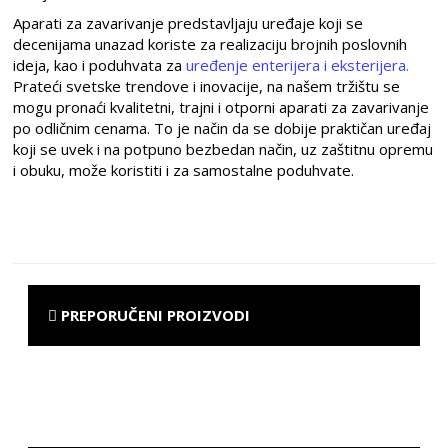
Aparati za zavarivanje predstavljaju uređaje koji se
decenijama unazad koriste za realizaciju brojnih poslovnih
ideja, kao i poduhvata za
uređenje enterijera i eksterijera.
Prateći svetske trendove i inovacije, na našem tržištu se
mogu pronaći kvalitetni, trajni i otporni aparati za zavarivanje
po odličnim cenama. To je način da se dobije praktičan uređaj
koji se uvek i na potpuno bezbedan način, uz zaštitnu opremu
i obuku, može koristiti i za samostalne poduhvate.
PREPORUČENI PROIZVODI