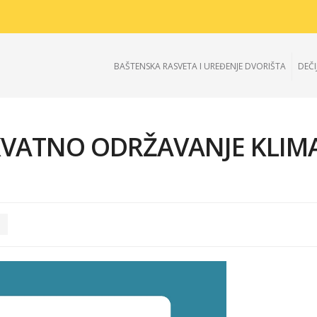
BAŠTENSKA RASVETA I UREĐENJE DVORIŠTA
DEČI
KVATNO ODRŽAVANJE KLIM