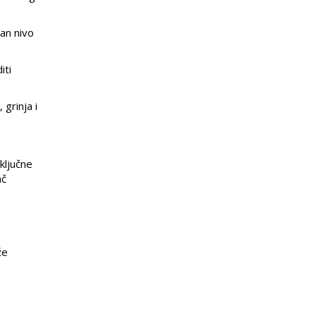
an nivo
iti
grinja i
ključne
ač
že