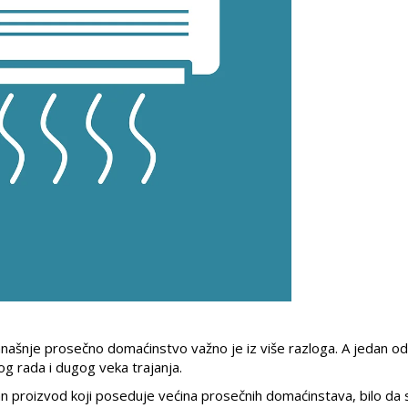
našnje prosečno domaćinstvo važno je iz više razloga. A jedan od
og rada i dugog veka trajanja.
n proizvod koji poseduje većina prosečnih domaćinstava, bilo da 