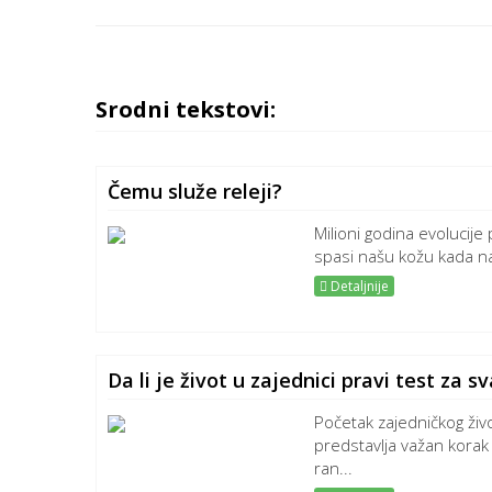
Srodni tekstovi:
Čemu služe releji?
Milioni godina evolucije
spasi našu kožu kada na
Detaljnije
Da li je život u zajednici pravi test za s
Početak zajedničkog ži
predstavlja važan korak
ran...