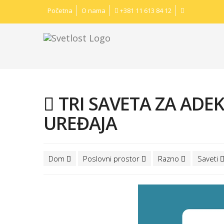
Početna
O nama
+381 11 613 84 12
TRI SAVETA ZA ADE
UREĐAJA
Dom
Poslovni prostor
Razno
Saveti