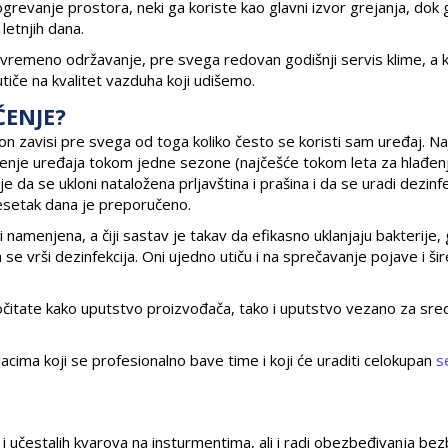
dogrevanje prostora, neki ga koriste kao glavni izvor grejanja, dok 
 letnjih dana.
remeno održavanje, pre svega redovan godišnji servis klime, a k
tiče na kvalitet vazduha koji udišemo.
ĆENJE?
on zavisi pre svega od toga koliko često se koristi sam uređaj. Na
ćenje uređaja tokom jedne sezone (najčešće tokom leta za hlađen
e da se ukloni nataložena prljavština i prašina i da se uradi dezinfe
idesetak dana je preporučeno.
 namenjena, a čiji sastav je takav da efikasno uklanjaju bakterije, gl
n se vrši dezinfekcija. Oni ujedno utiču i na sprečavanje pojave i ši
očitate kako uputstvo proizvođača, tako i uputstvo vezano za sre
jacima koji se profesionalno bave time i koji će uraditi celokupan
se
 i učestalih kvarova na insturmentima, ali i radi obezbeđivanja b