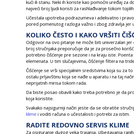
kući ili stanu. Neki ih koriste kao pomoćni uređaj za 
najveći broj ljudi koristi za rashlađivanje tokom toplih
Učestala upotreba podrazumeva i adekvatno i pravov
pored pomenutog razloga važno i zbog zdravlja jer u
KOLIKO ČESTO I KAKO VRŠITI ČIŠ
Odgovor na ovo pitanje ne može biti univerzalan jer 
broj stručnjaka preporučuje da je za prosečno koriš
potrebno čišćenje pre sezone i na kraju iste. Poenta j
elemenata. U tim slučajevima, čišćenje filtera na tr
Čišćenje se vrši specijalnim sredstvima koja su za to i
ostalu prljavštinu koja se nađe u aparatu i na taj nači
neprijatnih mirisa tokom rada.
Da biste posao obavili kako treba potrebno je da pr
koja koristite.
Svakako najsigurniji način jeste da se obratite stručn
klime
i voditi računa o učestalosti i potrebi za istim.
RADITE REDOVNO SERVIS KLIME
Za osiguranje dugog veka trajanja, izbegavanja ranih