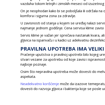
vazduha tokom letnjih i zimskih meseci od izuzetnog 
On je neophodan kako bi se poboljšala ili održala na
komfora i sigurna zona za zdravlje.
U zavisnosti od stanja u kojem se uređaj nalazi servis
najmanje jednom godišnje. Cena servisa klime zavisi
Servis klime je važan jer sprečava nastanak kvara, ali
gljivica na isparivaču i u kadici uz adekvatnu dezinfekci
PRAVILNA UPOTREBA IMA VELIKI
Praćenje uputstva o pravilnoj upotrebi bilo kojeg ure
stvari vezane za upotrebu od koje zavisi i ispravnost
najboje poznaje.
Osim što nepravilna upotreba može dovesti do mehan
aspekata.
Neadekvatno korišćenje
može da izazove temepratur
dovesti do razvoja gljivica i bakterija koje se posle 