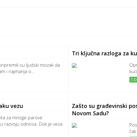
Tri ključna razloga za k
 pripremili su ljudski mozak da
Opr
m i najmanja o...
kući
De
vaku vezu
Zašto su građevinski pos
Novom Sadu?
vota za mnoge parove
 u razvoju odnosa. Dok je veza
Pos
čak