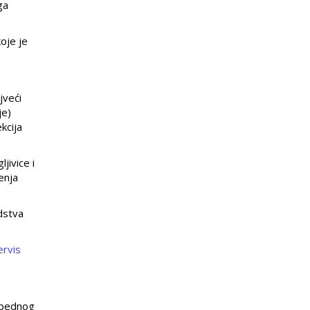
ga
oje je
jveći
je)
kcija
jivice i
renja
dstva
rvis
ezbednog