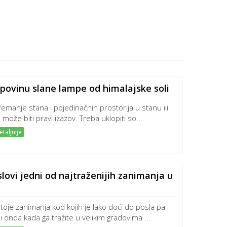
upovinu slane lampe od himalajske soli
emanje stana i pojedinačnih prostorija u stanu ili
 može biti pravi izazov. Treba uklopiti so...
taljnije
lovi jedni od najtraženijih zanimanja u
toje zanimanja kod kojih je lako doći do posla pa
 i onda kada ga tražite u velikim gradovima ...