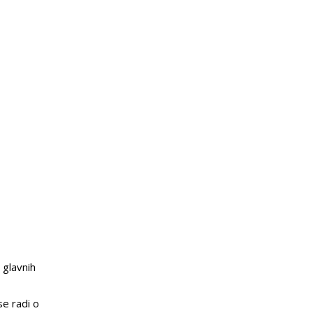
 glavnih
se radi o