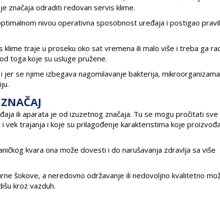
je značaja odraditi redovan servis klime.
 optimalnom nivou operativna sposobnost uređaja i postigao pravil
 klime traje u proseku oko sat vremena ili malo više i treba ga rad
 od toga koje su usluge pružene.
 i jer se njime izbegava nagomilavanje bakterija, mikroorganizama, 
ju.
 ZNAČAJ
đaja ili aparata je od izuzetnog značaja. Tu se mogu pročitati sve 
 i vek trajanja i koje su prilagođenje karakteristima koje proizvođ
ičkog kvara ona može dovesti i do narušavanja zdravlja sa više
ne šokove, a neredovno održavanje ili nedovoljno kvalitetno mo
udišu kroz vazduh.