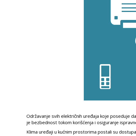
Održavanje svih električnih uređaja koje poseduje da
je bezbednost tokom korišćenja i osiguranje ispravn
Klima uređaji u kućnim prostorima postali su dostupa