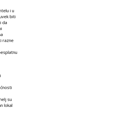
ntelu i u
uvek biti
i da
bi
na
ti razne
besplatnu
i
ćnosti
melj su
n lokal