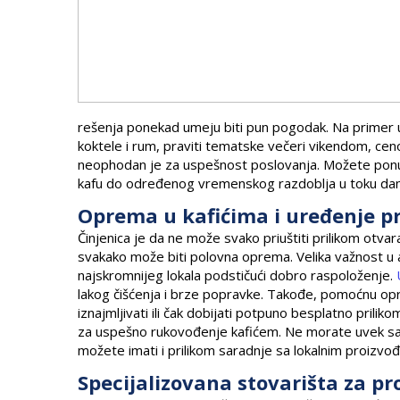
rešenja ponekad umeju biti pun pogodak. Na primer uk
koktele i rum, praviti tematske večeri vikendom, ceno
neophodan je za uspešnost poslovanja. Možete ponud
kafu do određenog vremenskog razdoblja u toku da
Oprema u kafićima i uređenje p
Činjenica je da ne može svako priuštiti prilikom otva
svakako može biti polovna oprema. Velika važnost u a
najskromnijeg lokala podstičući dobro raspoloženje.
lakog čišćenja i brze popravke. Takođe, pomoćnu opr
iznajmljivati ili čak dobijati potpuno besplatno pril
za uspešno rukovođenje kafićem. Ne morate uvek sara
možete imati i prilikom saradnje sa lokalnim proizvođa
Specijalizovana stovarišta za p