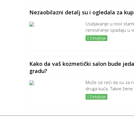
Nezaobilazni detalj su i ogledala za kup
Useljavanje u novi stambe
renoviranje spadaju u vr
Detaljnije
Kako da vaš kozmetički salon bude jeda
gradu?
Može se reći da su za n
druga kuća. Takve žene 
Detaljnije