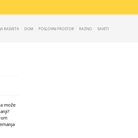
JA RASVETA
DOM
POSLOVNI PROSTOR
RAZNO
SAVETI
ura može
manji?
irom
remanja