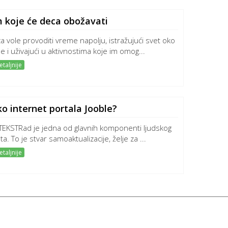
 koje će deca obožavati
a vole provoditi vreme napolju, istražujući svet oko
e i uživajući u aktivnostima koje im omog...
taljnije
o internet portala Jooble?
TEKSTRad je jedna od glavnih komponenti ljudskog
ta. To je stvar samoaktualizacije, želje za ...
taljnije