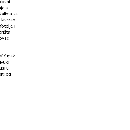
olovni
aje u
kalima za
 kreiran
otelje i
arišta
ovac.
fić ipak
vukli
usi u
iti od