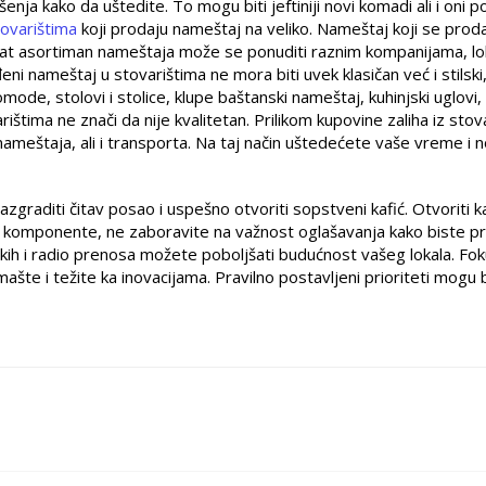
ja kako da uštedite. To mogu biti jeftiniji novi komadi ali i oni p
tovarištima
koji prodaju nameštaj na veliko. Nameštaj koji se prod
gat asortiman nameštaja može se ponuditi raznim kompanijama, lo
i nameštaj u stovarištima ne mora biti uvek klasičan već i stilski,
de, stolovi i stolice, klupe baštanski nameštaj, kuhinjski uglovi, f
štima ne znači da nije kvalitetan. Prilikom kupovine zaliha iz stov
ameštaja, ali i transporta. Na taj način uštedećete vaše vreme i n
graditi čitav posao i uspešno otvoriti sopstveni kafić. Otvoriti ka
ne komponente, ne zaboravite na važnost oglašavanja kako biste pri
jskih i radio prenosa možete poboljšati budućnost vašeg lokala. Fok
šte i težite ka inovacijama. Pravilno postavljeni prioriteti mogu b