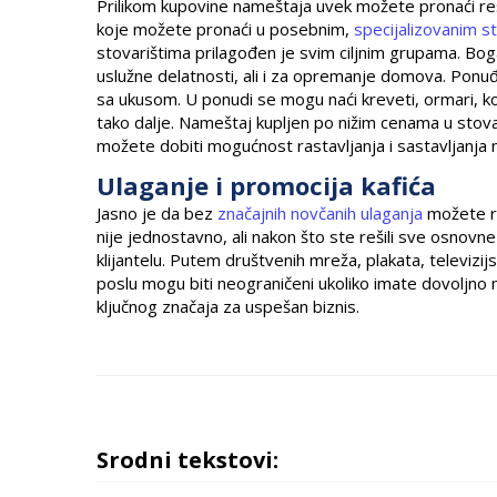
Prilikom kupovine nameštaja uvek možete pronaći rešen
koje možete pronaći u posebnim,
specijalizovanim s
stovarištima prilagođen je svim ciljnim grupama. Bo
uslužne delatnosti, ali i za opremanje domova. Ponuđen
sa ukusom. U ponudi se mogu naći kreveti, ormari, komo
tako dalje. Nameštaj kupljen po nižim cenama u stovari
možete dobiti mogućnost rastavljanja i sastavljanja n
Ulaganje i promocija kafića
Jasno je da bez
značajnih novčanih ulaganja
možete raz
nije jednostavno, ali nakon što ste rešili sve osnov
klijantelu. Putem društvenih mreža, plakata, televizi
poslu mogu biti neograničeni ukoliko imate dovoljno ma
ključnog značaja za uspešan biznis.
Srodni tekstovi: