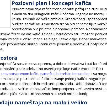
Poslovni plan i koncept kafića
Prilikom otvaranja kafića treba obratiti pažnju na ciljnu klija
skladu sa tim prilagoditi kafić. Početna ulaganja ne moraju 
velika, zavisno od vaših ambicija, kreativnosti i sposobnost
budete snalažljivi. Atmosfera treba biti nenametljiva kako 
posetiocima bila prijatna a boravak upamćen. Nestandard
oliko želite da vaš kafić izgleda u nautičkom stilu možete ponudi
vnik izraditi u obliku mape za blago, i tako dalje. Dobar marketing
iti promotivno sniženu cenu kafe jednom u sedmici, ili potpuno 
na.
rostora
ranja kafića sasvim novu opremu, a dobra alternativa i put ka ušted
tmosferi jeste adekvatno osvetljenje koje ističe enterijer čak i
U novootvorenom kafiću nameštaj bi trebao biti udoban
i sa mogu
emu koja je potrebna za funkcionisanje jednog kafića moguće je i
ikom promocije određenih brendiranih proizvoda. Dobri dobavljači te
đivati sa velikim dobavljačkim kompanijama, već sasvim pristoja
čima pića. Kvalitetni proizvodi nisu uvek oni najskuplji.
rodaju nameštaja na malo i veliko