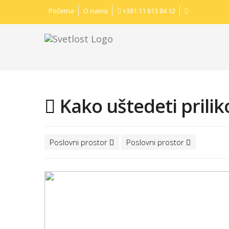
Početna
O nama
+381 11 613 84 12
Kako uštedeti prilik
Poslovni prostor
Poslovni prostor