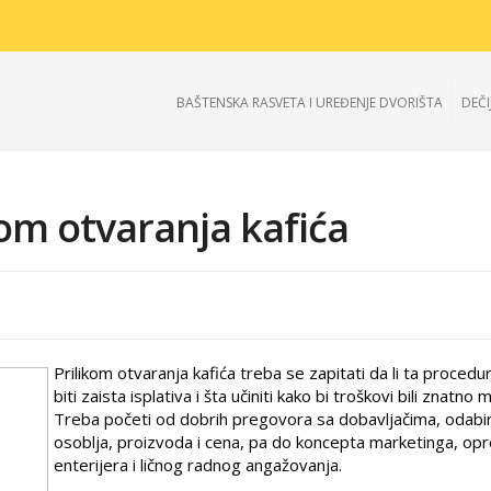
BAŠTENSKA RASVETA I UREĐENJE DVORIŠTA
DEČI
om otvaranja kafića
Prilikom otvaranja kafića treba se zapitati da li ta proced
biti zaista isplativa i šta učiniti kako bi troškovi bili znatno 
Treba početi od dobrih pregovora sa dobavljačima, odab
osoblja, proizvoda i cena, pa do koncepta marketinga, op
enterijera i ličnog radnog angažovanja.