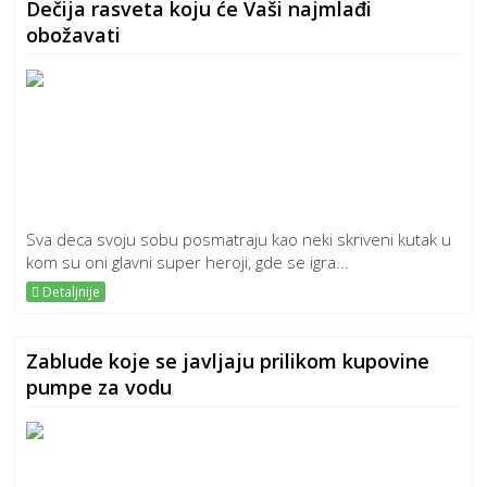
Dečija rasveta koju će Vaši najmlađi
obožavati
Sva deca svoju sobu posmatraju kao neki skriveni kutak u
kom su oni glavni super heroji, gde se igra...
Detaljnije
Zablude koje se javljaju prilikom kupovine
pumpe za vodu