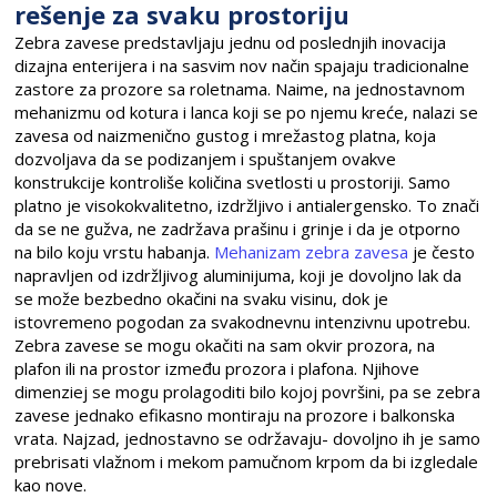
rešenje za svaku prostoriju
Zebra zavese predstavljaju jednu od poslednjih inovacija
dizajna enterijera i na sasvim nov način spajaju tradicionalne
zastore za prozore sa roletnama. Naime, na jednostavnom
mehanizmu od kotura i lanca koji se po njemu kreće, nalazi se
zavesa od naizmenično gustog i mrežastog platna, koja
dozvoljava da se podizanjem i spuštanjem ovakve
konstrukcije kontroliše količina svetlosti u prostoriji. Samo
platno je visokokvalitetno, izdržljivo i antialergensko. To znači
da se ne gužva, ne zadržava prašinu i grinje i da je otporno
na bilo koju vrstu habanja.
Mehanizam zebra zavesa
je često
napravljen od izdržljivog aluminijuma, koji je dovoljno lak da
se može bezbedno okačini na svaku visinu, dok je
istovremeno pogodan za svakodnevnu intenzivnu upotrebu.
Zebra zavese se mogu okačiti na sam okvir prozora, na
plafon ili na prostor između prozora i plafona. Njihove
dimenziej se mogu prolagoditi bilo kojoj površini, pa se zebra
zavese jednako efikasno montiraju na prozore i balkonska
vrata. Najzad, jednostavno se održavaju- dovoljno ih je samo
prebrisati vlažnom i mekom pamučnom krpom da bi izgledale
kao nove.