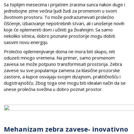
Sa toplijim mesecima i prijatnim zracima sunca nakon duge i
jednobojne zime većina ljudi žudi za promenom u svom
životnom prostoru. To može podrazumevati prolećno
čišćenje, izbacivanje nepotrebnih stvari, ali i unošenje novih
koje će oplemeniti dom i učiniti ga živahnijim. Sa samo
nekoliko sitnica, dobro poznate prostorije mogu dobiti
sasvim novu energiju.
Prolećno oplemenjivanje doma ne mora biti skupo, niti
oduzeti mnogo vremena. Na primer, samo promenom
zavesa se može potpuno transformisati prostorija. Zebra
zavese su sve popularnija zamena za klasične prozorske
zastore, a kupce osvajaju svojim dizajnom, praktičnošću i
dugotrajnošću. Zbog toga one mogu biti idealan način da se
unese prolećna svežina u dobro poznat prostor.
Mehanizam zebra zavese- inovativno