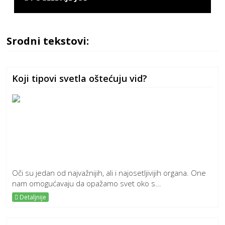
Srodni tekstovi:
Koji tipovi svetla oštećuju vid?
Oči su jedan od najvažnijih, ali i najosetljivijih organa. One
nam omogućavaju da opažamo svet oko s...
Detaljnije