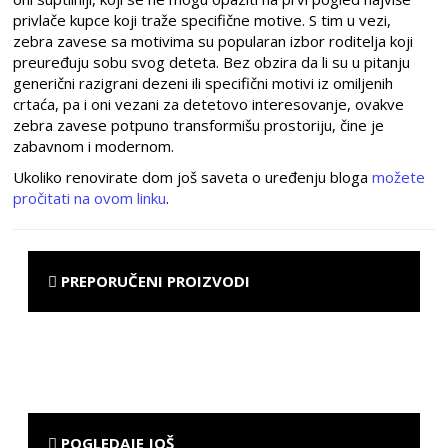
privlače kupce koji traže specifične motive. S tim u vezi,
zebra zavese sa motivima su popularan izbor roditelja koji
preuređuju sobu svog deteta. Bez obzira da li su u pitanju
generični razigrani dezeni ili specifični motivi iz omiljenih
crtaća, pa i oni vezani za detetovo interesovanje, ovakve
zebra zavese potpuno transformišu prostoriju, čine je
zabavnom i modernom.
Ukoliko renovirate dom još saveta o uređenju bloga
možete
pročitati na ovom linku
.
PREPORUČENI PROIZVODI
POGLEDAJE JOŠ