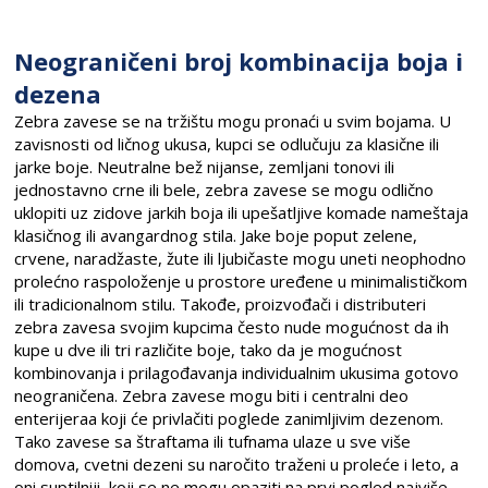
Neograničeni broj kombinacija boja i
dezena
Zebra zavese se na tržištu mogu pronaći u svim bojama. U
zavisnosti od ličnog ukusa, kupci se odlučuju za klasične ili
jarke boje. Neutralne bež nijanse, zemljani tonovi ili
jednostavno crne ili bele, zebra zavese se mogu odlično
uklopiti uz zidove jarkih boja ili upešatljive komade nameštaja
klasičnog ili avangardnog stila. Jake boje poput zelene,
crvene, naradžaste, žute ili ljubičaste mogu uneti neophodno
prolećno raspoloženje u prostore uređene u minimalističkom
ili tradicionalnom stilu. Takođe, proizvođači i distributeri
zebra zavesa svojim kupcima često nude mogućnost da ih
kupe u dve ili tri različite boje, tako da je mogućnost
kombinovanja i prilagođavanja individualnim ukusima gotovo
neograničena. Zebra zavese mogu biti i centralni deo
enterijeraa koji će privlačiti poglede zanimljivim dezenom.
Tako zavese sa štraftama ili tufnama ulaze u sve više
domova, cvetni dezeni su naročito traženi u proleće i leto, a
oni suptilniji, koji se ne mogu opaziti na prvi pogled najviše