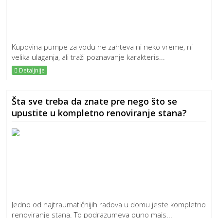
Kupovina pumpe za vodu ne zahteva ni neko vreme, ni
velika ulaganja, ali traži poznavanje karakteris...
Detaljnije
Šta sve treba da znate pre nego što se
upustite u kompletno renoviranje stana?
Jedno od najtraumatičnijih radova u domu jeste kompletno
renoviranje stana. To podrazumeva puno majs...