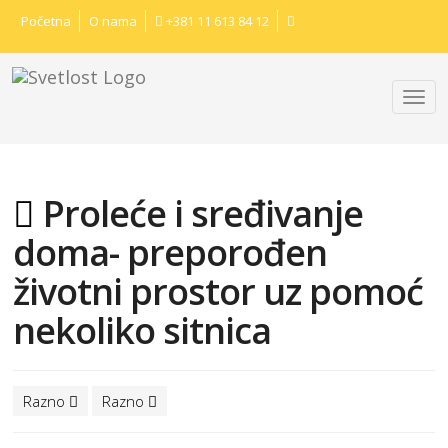
Početna
O nama
+381 11 613 84 12
Proleće i sređivanje
doma- preporođen
životni prostor uz pomoć
nekoliko sitnica
Razno
Razno