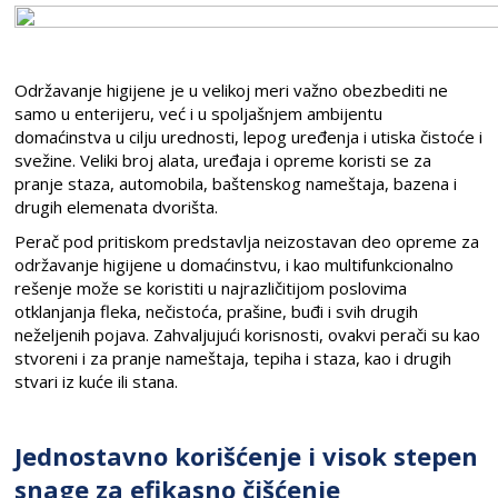
Održavanje higijene je u velikoj meri važno obezbediti ne
samo u enterijeru, već i u spoljašnjem ambijentu
domaćinstva u cilju urednosti, lepog uređenja i utiska čistoće i
svežine. Veliki broj alata, uređaja i opreme koristi se za
pranje staza, automobila, baštenskog nameštaja, bazena i
drugih elemenata dvorišta.
Perač pod pritiskom predstavlja neizostavan deo opreme za
održavanje higijene u domaćinstvu, i kao multifunkcionalno
rešenje može se koristiti u najrazličitijom poslovima
otklanjanja fleka, nečistoća, prašine, buđi i svih drugih
neželjenih pojava. Zahvaljujući korisnosti, ovakvi perači su kao
stvoreni i za pranje nameštaja, tepiha i staza, kao i drugih
stvari iz kuće ili stana.
Jednostavno korišćenje i visok stepen
snage za efikasno čišćenje