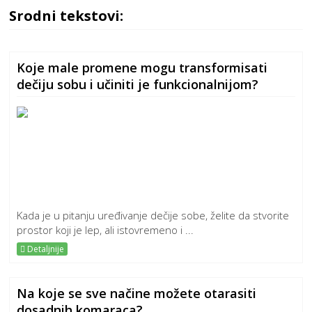
Srodni tekstovi:
Koje male promene mogu transformisati
dečiju sobu i učiniti je funkcionalnijom?
Kada je u pitanju uređivanje dečije sobe, želite da stvorite
prostor koji je lep, ali istovremeno i ...
Detaljnije
Na koje se sve načine možete otarasiti
dosadnih komaraca?