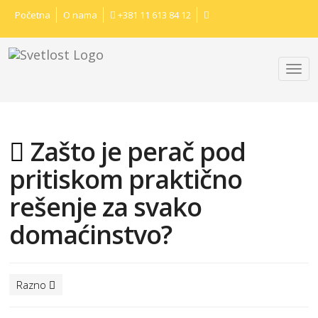
Početna
O nama
+381 11 613 84 12
Zašto je perač pod
pritiskom praktično
rešenje za svako
domaćinstvo?
Razno