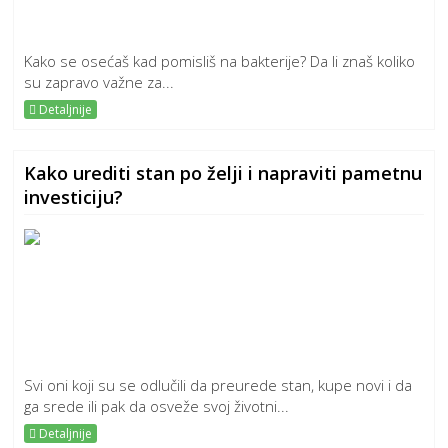
Kako se osećaš kad pomisliš na bakterije? Da li znaš koliko
su zapravo važne za...
Detaljnije
Kako urediti stan po želji i napraviti pametnu
investiciju?
Svi oni koji su se odlučili da preurede stan, kupe novi i da
ga srede ili pak da osveže svoj životni...
Detaljnije