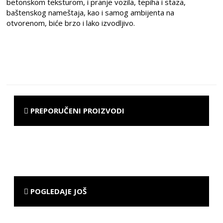
betonskom teksturom, i pranje vozila, tepiha i staza,
baštenskog nameštaja, kao i samog ambijenta na
otvorenom, biće brzo i lako izvodljivo.
PREPORUČENI PROIZVODI
POGLEDAJE JOŠ