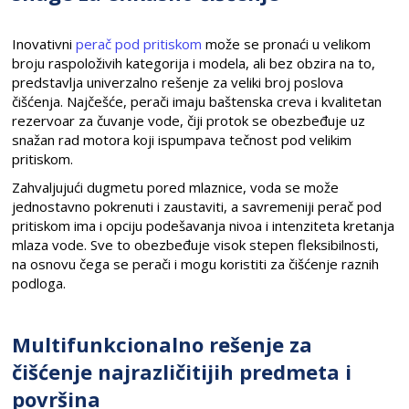
Inovativni
perač pod pritiskom
može se pronaći u velikom
broju raspoloživih kategorija i modela, ali bez obzira na to,
predstavlja univerzalno rešenje za veliki broj poslova
čišćenja. Najčešće, perači imaju baštenska creva i kvalitetan
rezervoar za čuvanje vode, čiji protok se obezbeđuje uz
snažan rad motora koji ispumpava tečnost pod velikim
pritiskom.
Zahvaljujući dugmetu pored mlaznice, voda se može
jednostavno pokrenuti i zaustaviti, a savremeniji perač pod
pritiskom ima i opciju podešavanja nivoa i intenziteta kretanja
mlaza vode. Sve to obezbeđuje visok stepen fleksibilnosti,
na osnovu čega se perači i mogu koristiti za čišćenje raznih
podloga.
Multifunkcionalno rešenje za
čišćenje najrazličitijih predmeta i
površina