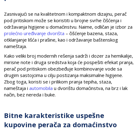
Zasnivajući se na kvalitetnom i kompaktnom dizajnu, perač
pod pritiskom može se koristiti u brojne svrhe čišćenja i
održavanja higijene u domaćinstvu. Naime, odličan je izbor za
prolećno uređivanje dvorišta
– čišćenje bazena, staza,
otklanjanje lišća i prašine, kao i održavanje baštenskog
nameštaja.
Kako veliki broj modernih rešenja sadrži i dozer za hemikalije,
mirisne note i druga sredstva koja će pospešiti efekat pranja,
perač pod pritiskom obezbeđuje kombinovanje vode sa
drugim sastojcima u cilju postizanja maksimalne higijene.
Zbog toga, koristi se i prilikom pranja tepiha, staza,
nameštaja i
automobila
u dvorištu domaćinstva, na brz i lak
način, bez nereda i buke.
Bitne karakteristike uspešne
kupovine perača za domaćinstvo