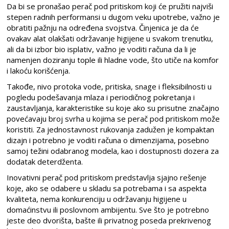
Da bi se pronašao perač pod pritiskom koji će pružiti najviši
stepen radnih performansi u dugom veku upotrebe, važno je
obratiti pažnju na određena svojstva. Činjenica je da će
ovakav alat olakšati održavanje higijene u svakom trenutku,
ali da bi izbor bio isplativ, važno je voditi računa da li je
namenjen doziranju tople ili hladne vode, što utiče na komfor
i lakoću korišćenja.
Takođe, nivo protoka vode, pritiska, snage i fleksibilnosti u
pogledu podešavanja mlaza i periodičnog pokretanja i
zaustavljanja, karakteristike su koje ako su prisutne značajno
povećavaju broj svrha u kojima se perač pod pritiskom može
koristiti. Za jednostavnost rukovanja zadužen je kompaktan
dizajn i potrebno je voditi računa o dimenzijama, posebno
samoj težini odabranog modela, kao i dostupnosti dozera za
dodatak deterdženta.
Inovativni perač pod pritiskom predstavlja sjajno rešenje
koje, ako se odabere u skladu sa potrebama i sa aspekta
kvaliteta, nema konkurenciju u održavanju higijene u
domaćinstvu ili poslovnom ambijentu. Sve što je potrebno
jeste deo dvorišta, bašte ili privatnog poseda prekrivenog